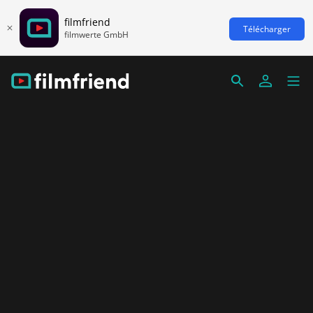
filmfriend
Télécharger
filmwerte GmbH